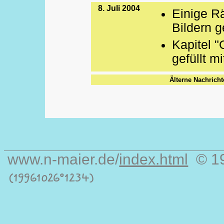
8. Juli 2004
Einige 
Bildern ge
Kapitel "
gefüllt m
Älterne Nachricht
www.n-maier.de/
index.html
© 1
(19961026°1234)